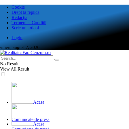
Cookie
Drept la replica
Redacția
Termeni si Conditii
Scrie un articol
Login
vineri, august 7, 2026
No Result
View All Result
Acasa
Comunicate de presă
Acasa