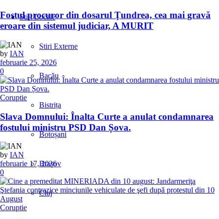
Fostul procuror din dosarul Ţundrea, cea mai gravă
Stiri Locale
eroare din sistemul judiciar, A MURIT
Stiri Externe
by
IAN
februarie 25, 2026
0
Bacău
Coruptie
Bistrița
Slava Domnului: Înalta Curte a anulat condamnarea
fostului ministru PSD Dan Șova.
Botoșani
by
IAN
Brașov
februarie 17, 2026
0
Cluj
Coruptie