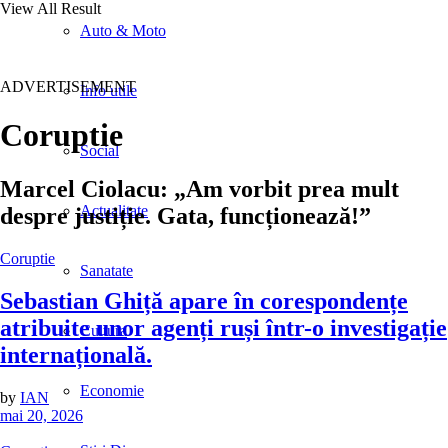
View All Result
Auto & Moto
ADVERTISEMENT
Info utile
Coruptie
Social
Marcel Ciolacu: „Am vorbit prea mult
Actualitate
despre justiție. Gata, funcționează!”
Coruptie
Sanatate
Sebastian Ghiță apare în corespondențe
atribuite unor agenți ruși într-o investigație
Cultura
internațională.
Economie
by
IAN
mai 20, 2026