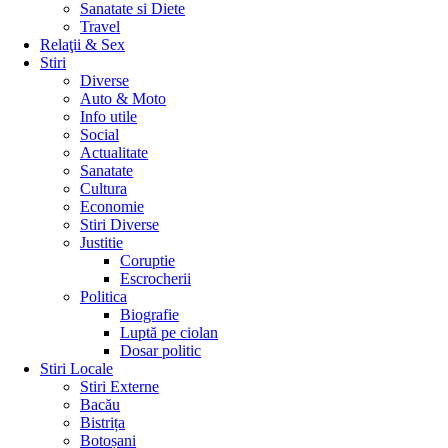
Sanatate si Diete
Travel
Relaţii & Sex
Stiri
Diverse
Auto & Moto
Info utile
Social
Actualitate
Sanatate
Cultura
Economie
Stiri Diverse
Justitie
Coruptie
Escrocherii
Politica
Biografie
Luptă pe ciolan
Dosar politic
Stiri Locale
Stiri Externe
Bacău
Bistrița
Botoșani