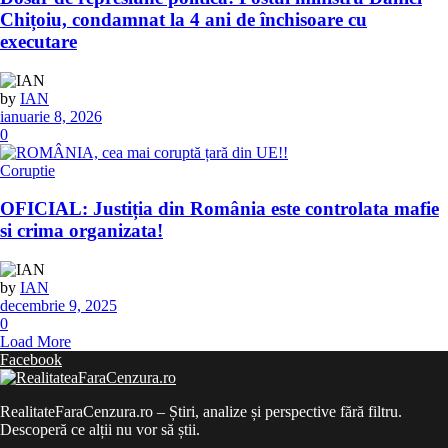
Chițoiu, condamnat la 4 ani de închisoare cu
executare
by
IAN
ianuarie 8, 2026
0
Coruptie
OFICIAL: Justiția din România este controlata mafie
si crima organizata!
by
IAN
decembrie 9, 2025
0
Load More
Facebook
RealitateFaraCenzura.ro – Știri, analize și perspective fără filtru.
Descoperă ce alții nu vor să știi.