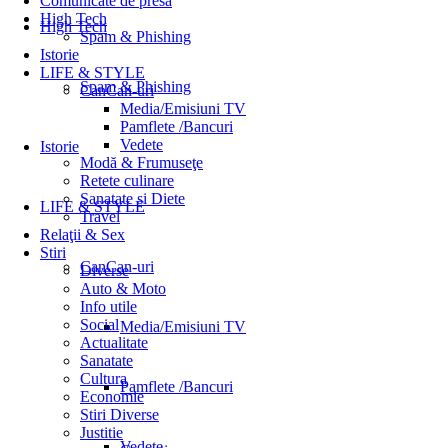
Comunicate de presă
High Tech
High Tech
Spam & Phishing
Istorie
LIFE & STYLE
Spam & Phishing
CanCan-uri
Media/Emisiuni TV
Pamflete /Bancuri
Vedete
Istorie
Modă & Frumuseţe
Retete culinare
Sanatate si Diete
LIFE & STYLE
Travel
Relaţii & Sex
Stiri
CanCan-uri
Diverse
Auto & Moto
Info utile
Social
Media/Emisiuni TV
Actualitate
Sanatate
Cultura
Pamflete /Bancuri
Economie
Stiri Diverse
Justitie
Vedete