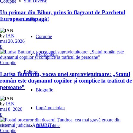
Stiri Diverse
Coruptie
Un primar din Bihor, prins în flagrant de Parchetul
European cu șpagă!
Justitie
by
IAN
Coruptie
mai 20, 2026
0
Escrocherii
Coruptie
Politica
Larisa Butnariu, vocea unei supraviețuitoare: „Statul
român este dușmanul copiilor și complice la traficul de
persoane”
Biografie
by
IAN
Luptă pe ciolan
mai 8, 2026
0
Dosar politic
Coruptie