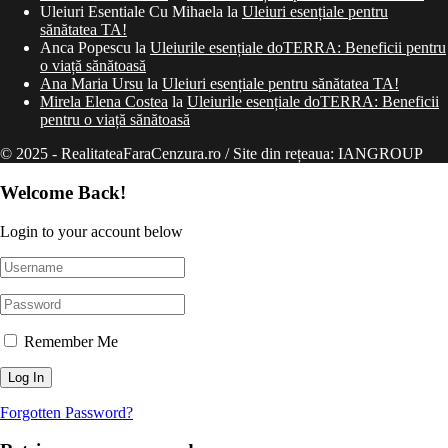
Uleiuri Esentiale Cu Mihaela
la
Uleiuri esențiale pentru
sănătatea TA!
Anca Popescu
la
Uleiurile esențiale doTERRA: Beneficii pentru
o viață sănătoasă
Ana Maria Ursu
la
Uleiuri esențiale pentru sănătatea TA!
Mirela Elena Costea
la
Uleiurile esențiale doTERRA: Beneficii
pentru o viață sănătoasă
© 2025 - RealitateaFaraCenzura.ro / Site din rețeaua: IANGROUP
Welcome Back!
Login to your account below
Remember Me
Forgotten Password?