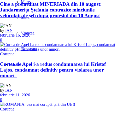
Mures
Cine a premeditat MINERIADA din 10 august:
Jandarmeriţa Ştefania contrazice minciunile
vehiculate de şefi după protestul din 10 August
Sibiu
by
IAN
Vrancea
februarie 16, 2026
0
Timişoara
Coruptie
Curtea de Apel i-a redus condamnarea lui Kristof
Moldova
Lajos, condamnat definitiv pentru violarea unor
minori.
by
IAN
februarie 11, 2026
0
Coruptie