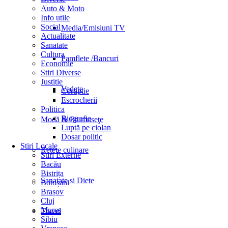
Auto & Moto
Info utile
Social
Media/Emisiuni TV
Actualitate
Sanatate
Cultura
Pamflete /Bancuri
Economie
Stiri Diverse
Justitie
Vedete
Coruptie
Escrocherii
Politica
Biografie
Modă & Frumuseţe
Luptă pe ciolan
Dosar politic
Stiri Locale
Retete culinare
Stiri Externe
Bacău
Bistrița
Sanatate si Diete
Botoșani
Brașov
Cluj
Mures
Travel
Sibiu