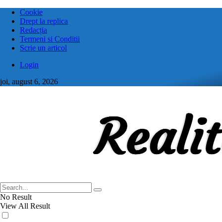
Cookie
Drept la replica
Redacția
Termeni si Conditii
Scrie un articol
Login
joi, august 6, 2026
No Result
View All Result