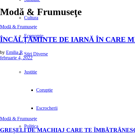
Modă & Frumuseţe
Cultura
Modă & Frumuseţe
Economie
ÎNCĂLȚĂMINTE DE IARNĂ ÎN CARE M
by
Emilia R
Stiri Diverse
februarie 4, 2022
Justitie
Coruptie
Escrocherii
Modă & Frumuseţe
Politica
GREȘELI DE MACHIAJ CARE TE ÎMBĂTRÂNES