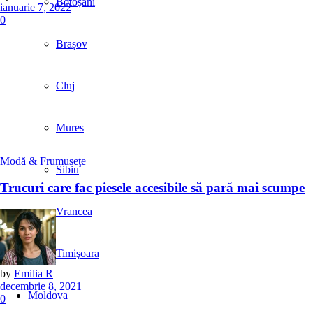
Botoșani
ianuarie 7, 2022
0
Brașov
Cluj
Mures
Modă & Frumuseţe
Sibiu
Trucuri care fac piesele accesibile să pară mai scumpe
Vrancea
Timişoara
by
Emilia R
decembrie 8, 2021
Moldova
0