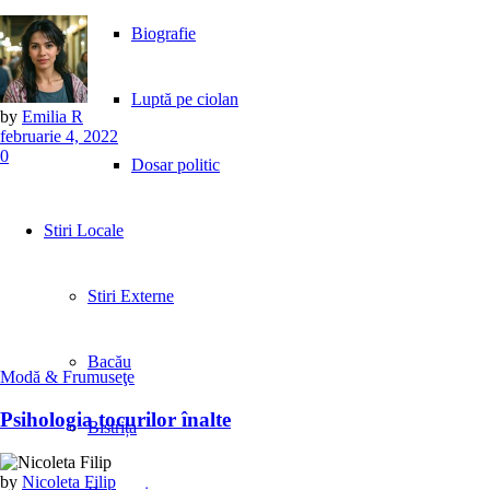
Biografie
Luptă pe ciolan
by
Emilia R
februarie 4, 2022
0
Dosar politic
Stiri Locale
Stiri Externe
Bacău
Modă & Frumuseţe
Psihologia tocurilor înalte
Bistrița
by
Nicoleta Filip