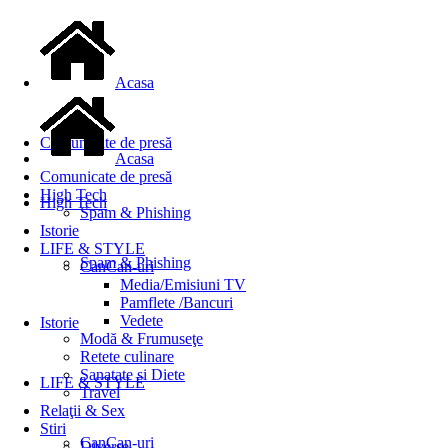
Acasa
Comunicate de presă
Acasa
Comunicate de presă
High Tech
High Tech
Spam & Phishing
Istorie
LIFE & STYLE
Spam & Phishing
CanCan-uri
Media/Emisiuni TV
Pamflete /Bancuri
Vedete
Istorie
Modă & Frumuseţe
Retete culinare
Sanatate si Diete
LIFE & STYLE
Travel
Relaţii & Sex
Stiri
CanCan-uri
Diverse