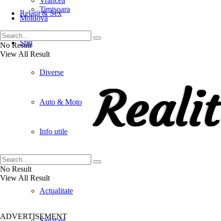
Vrancea
Timişoara
Relaţii & Sex
Moldova
Stiri
No Result
View All Result
Diverse
Auto & Moto
Info utile
Social
No Result
View All Result
Actualitate
ADVERTISEMENT
Sanatate