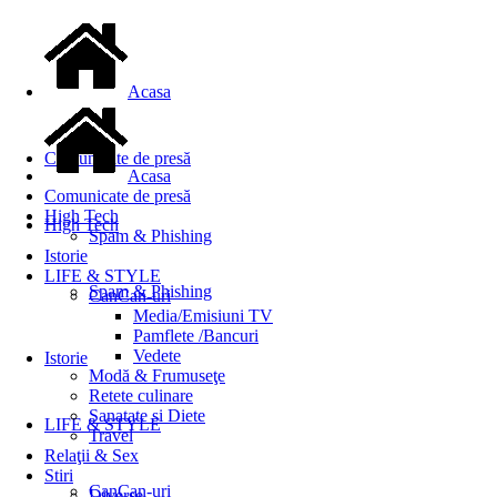
Acasa
Comunicate de presă
Acasa
Comunicate de presă
High Tech
High Tech
Spam & Phishing
Istorie
LIFE & STYLE
Spam & Phishing
CanCan-uri
Media/Emisiuni TV
Pamflete /Bancuri
Vedete
Istorie
Modă & Frumuseţe
Retete culinare
Sanatate si Diete
LIFE & STYLE
Travel
Relaţii & Sex
Stiri
CanCan-uri
Diverse