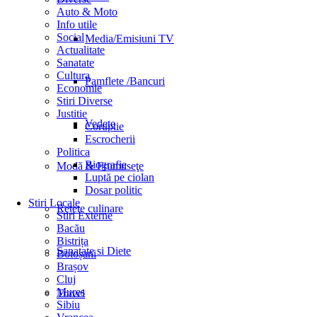
Auto & Moto
Info utile
Social
Media/Emisiuni TV
Actualitate
Sanatate
Cultura
Pamflete /Bancuri
Economie
Stiri Diverse
Justitie
Vedete
Coruptie
Escrocherii
Politica
Biografie
Modă & Frumuseţe
Luptă pe ciolan
Dosar politic
Stiri Locale
Retete culinare
Stiri Externe
Bacău
Bistrița
Sanatate si Diete
Botoșani
Brașov
Cluj
Mures
Travel
Sibiu