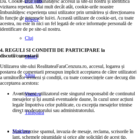
Botoșani
Da. Cookie-urile îmbunătățesc accesul la site-ul nostru și identifică
vizitarea repetată. Mai mult decât atât, cookie-urile noastre
îmbunătățesc experiența unui utilizator prin urmărirea și direcționarea
în funcție de interesele lui/ei. Această utilizare de cookie-uri, cu toate
Brașov
acestea, nu este în nici un fel legată de orice informație personală de
identificare de pe site-ul nostru.
Cluj
4. REGULI SI CONDITII DE PARTICIPARE la
discutii/comentarii
Mures
Utilizarea site-ului RealitateaFaraCenzura.ro, accesul, logarea și
postarea de comentarii presupun implicit acceptarea de către utilizatori
Sibiu
a următorilor termeni și condiții, cu toate consecințele care decurg din
acceptarea acestora:
Avertisment: utilizatorul este singurul responsabil de continutul
Vrancea
mesajelor și își asumă eventualele daune, în cazul unor acțiuni
legale împotriva celor publicate, cu excepția mesajelor trimise
direct moderatorului sau administratorului.
Timişoara
Moldova
Sunt interzise spamul, invazia de mesaje, reclama, scrisorile în
lanț, schemele piramidale și orice alte solicitări de acest tip.