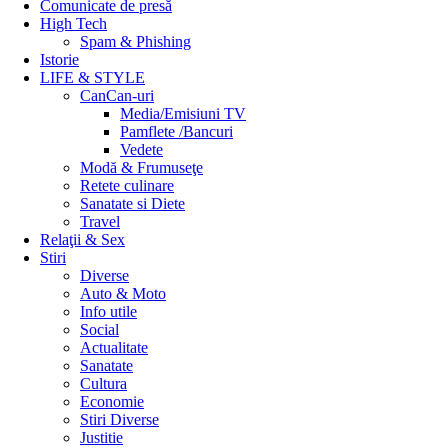
Comunicate de presă
High Tech
Spam & Phishing
Istorie
LIFE & STYLE
CanCan-uri
Media/Emisiuni TV
Pamflete /Bancuri
Vedete
Modă & Frumuseţe
Retete culinare
Sanatate si Diete
Travel
Relaţii & Sex
Stiri
Diverse
Auto & Moto
Info utile
Social
Actualitate
Sanatate
Cultura
Economie
Stiri Diverse
Justitie