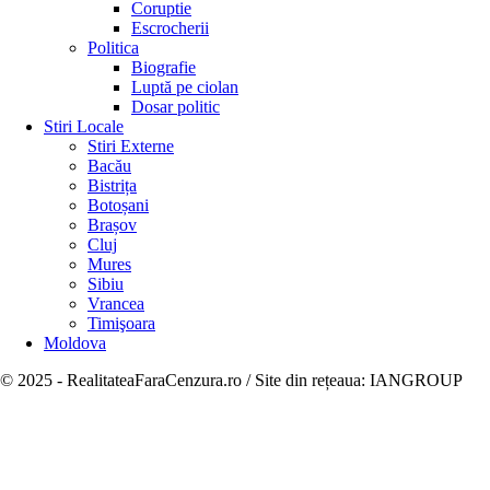
Coruptie
Escrocherii
Politica
Biografie
Luptă pe ciolan
Dosar politic
Stiri Locale
Stiri Externe
Bacău
Bistrița
Botoșani
Brașov
Cluj
Mures
Sibiu
Vrancea
Timişoara
Moldova
© 2025 - RealitateaFaraCenzura.ro / Site din rețeaua: IANGROUP