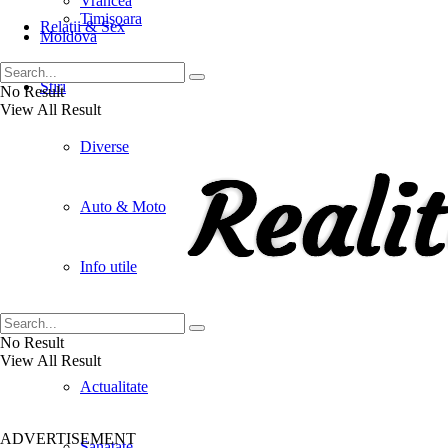
Vrancea
Timişoara
Relaţii & Sex
Moldova
Stiri
No Result
View All Result
Diverse
Auto & Moto
Info utile
Social
No Result
View All Result
Actualitate
ADVERTISEMENT
Sanatate