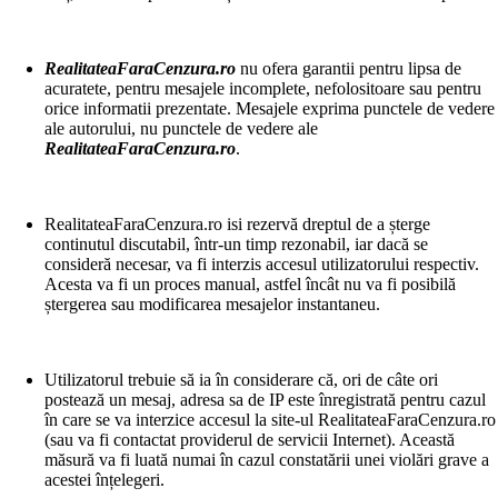
RealitateaFaraCenzura.ro
nu ofera garantii pentru lipsa de
acuratete, pentru mesajele incomplete, nefolositoare sau pentru
orice informatii prezentate. Mesajele exprima punctele de vedere
ale autorului, nu punctele de vedere ale
RealitateaFaraCenzura.ro
.
RealitateaFaraCenzura.ro isi rezervă dreptul de a șterge
continutul discutabil, într-un timp rezonabil, iar dacă se
consideră necesar, va fi interzis accesul utilizatorului respectiv.
Acesta va fi un proces manual, astfel încât nu va fi posibilă
ștergerea sau modificarea mesajelor instantaneu.
Utilizatorul trebuie să ia în considerare că, ori de câte ori
postează un mesaj, adresa sa de IP este înregistrată pentru cazul
în care se va interzice accesul la site-ul RealitateaFaraCenzura.ro
(sau va fi contactat providerul de servicii Internet). Această
măsură va fi luată numai în cazul constatării unei violări grave a
acestei înțelegeri.