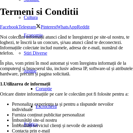
Termeni si Conditii
Cultura
Facebook
Telegram
Pinterest
WhatsApp
Reddit
Economie
Noi colectăm informații atunci când te înregistrezi pe site-ul nostru, te
loghezi, te înscrii la un concurs, și/sau atunci când te deconectezi.
Informațiile colectate includ numele, adresa de e-mail, numărul de
telefon.
Stiri Diverse
În plus, vom primi în mod automat și vom înregistra informații de la
computerul și browserul tău, inclusiv adresa IP, software-ul și atributele
Justitie
hardware, precum și pagina solicitată.
1.
Utilizarea de informații
Coruptie
Oricare dintre informațiile pe care le colectăm pot fi folosite pentru a:
Personaliza experiența ta și pentru a răspunde nevoilor
Escrocherii
individuale
Furniza conținut publicitar personalizat
Îmbunătăți site-ul nostru
Politica
Îmbunătăți serviciul clienți și nevoile de asistență
Contacta prin e-mail