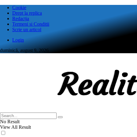
Cookie
Drept la replica
Redacția
Termeni si Conditii
Scrie un articol
Login
duminică, august 9, 2026
No Result
View All Result