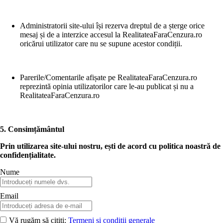
Administratorii site-ului își rezerva dreptul de a șterge orice
mesaj și de a interzice accesul la RealitateaFaraCenzura.ro
oricărui utilizator care nu se supune acestor condiții.
Parerile/Comentarile afișate pe RealitateaFaraCenzura.ro
reprezintă opinia utilizatorilor care le-au publicat și nu a
RealitateaFaraCenzura.ro
5.
Consimțământul
Prin utilizarea site-ului nostru, ești de acord cu politica noastră de
confidențialitate.
Nume
Email
Vă rugăm să citiți:
Termeni și condiții generale