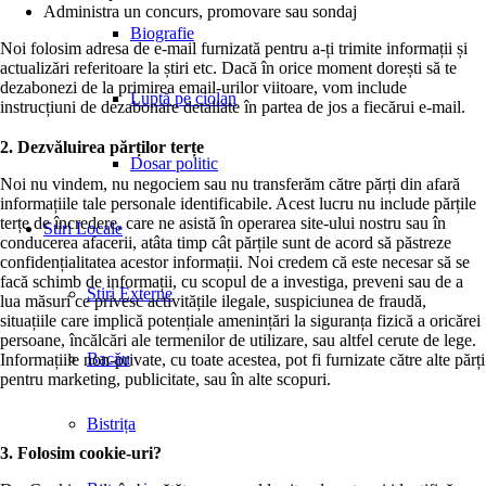
Administra un concurs, promovare sau sondaj
Biografie
Noi folosim adresa de e-mail furnizată pentru a-ți trimite informații și
actualizări referitoare la știri etc. Dacă în orice moment dorești să te
dezabonezi de la primirea email-urilor viitoare, vom include
Luptă pe ciolan
instrucțiuni de dezabonare detaliate în partea de jos a fiecărui e-mail.
2.
Dezvăluirea părților terțe
Dosar politic
Noi nu vindem, nu negociem sau nu transferăm către părți din afară
informațiile tale personale identificabile. Acest lucru nu include părțile
terțe de încredere, care ne asistă în operarea site-ului nostru sau în
Stiri Locale
conducerea afacerii, atâta timp cât părțile sunt de acord să păstreze
confidențialitatea acestor informații. Noi credem că este necesar să se
facă schimb de informații, cu scopul de a investiga, preveni sau de a
Stiri Externe
lua măsuri ce privesc activitățile ilegale, suspiciunea de fraudă,
situațiile care implică potențiale amenințări la siguranța fizică a oricărei
persoane, încălcări ale termenilor de utilizare, sau altfel cerute de lege.
Bacău
Informațiile non-private, cu toate acestea, pot fi furnizate către alte părți
pentru marketing, publicitate, sau în alte scopuri.
Bistrița
3. Folosim cookie-uri?