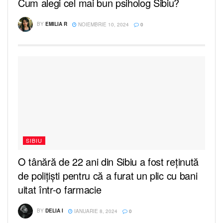
Cum alegi cel mai bun psiholog Sibiu?
BY
EMILIA R
NOIEMBRIE 10, 2024
0
SIBIU
O tânără de 22 ani din Sibiu a fost reținută
de polițiști pentru că a furat un plic cu bani
uitat într-o farmacie
BY
DELIA I
IANUARIE 8, 2024
0