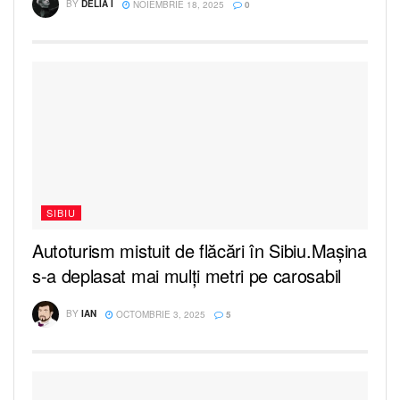
BY
DELIA I
NOIEMBRIE 18, 2025
0
SIBIU
Autoturism mistuit de flăcări în Sibiu.Mașina
s-a deplasat mai mulți metri pe carosabil
BY
IAN
OCTOMBRIE 3, 2025
5