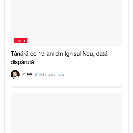
SIBIU
Tânără de 19 ani din Ighișul Nou, dată
dispărută.
BY
IAN
MAI 8, 2025
2