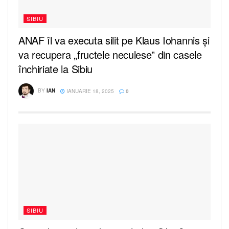
SIBIU
ANAF îl va executa silit pe Klaus Iohannis și
va recupera „fructele neculese” din casele
închiriate la Sibiu
BY
IAN
IANUARIE 18, 2025
0
SIBIU