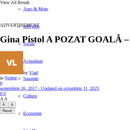
View All Result
Auto & Moto
ADVERTISEMENT
Info utile
Gina Pistol A POZAT GOALĂ – G
Social
Actualitate
by
Vlad
in
Vedete
Sanatate
0
septembrie 26, 2017 - Updated on octombrie 31, 2025
0
0
Cultura
A
A
A
A
Reset
Economie