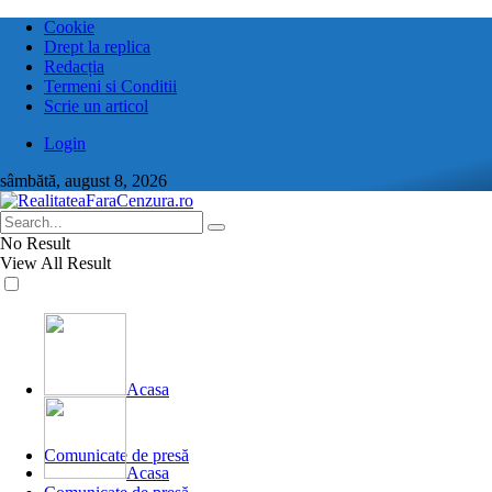
Cookie
Drept la replica
Redacția
Termeni si Conditii
Scrie un articol
Login
sâmbătă, august 8, 2026
No Result
View All Result
Acasa
Comunicate de presă
Acasa