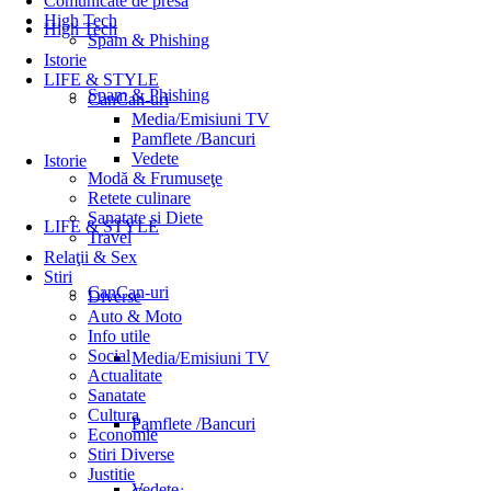
Comunicate de presă
High Tech
High Tech
Spam & Phishing
Istorie
LIFE & STYLE
Spam & Phishing
CanCan-uri
Media/Emisiuni TV
Pamflete /Bancuri
Vedete
Istorie
Modă & Frumuseţe
Retete culinare
Sanatate si Diete
LIFE & STYLE
Travel
Relaţii & Sex
Stiri
CanCan-uri
Diverse
Auto & Moto
Info utile
Social
Media/Emisiuni TV
Actualitate
Sanatate
Cultura
Pamflete /Bancuri
Economie
Stiri Diverse
Justitie
Vedete