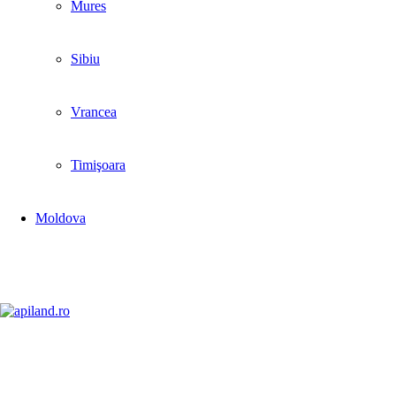
Mures
Sibiu
Vrancea
Timişoara
Moldova