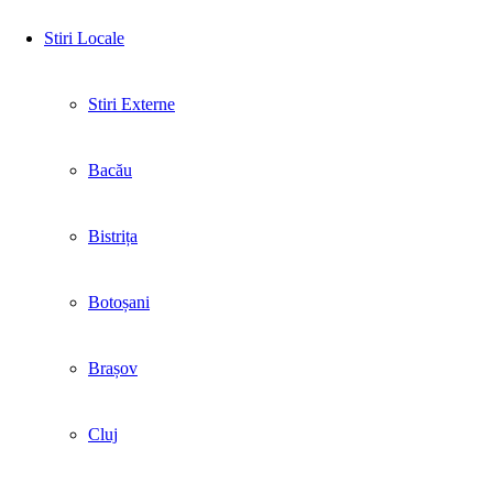
Stiri Locale
Stiri Externe
Bacău
Bistrița
Botoșani
Brașov
Cluj