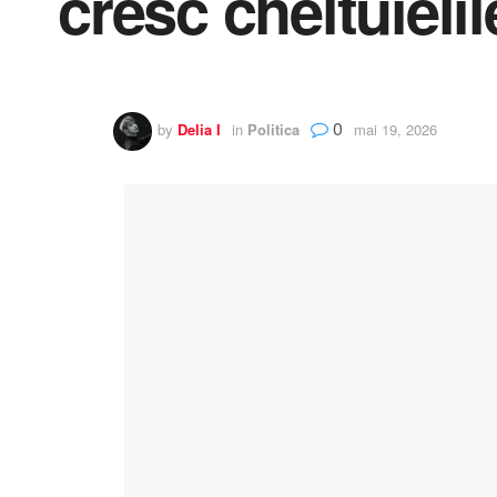
cresc cheltuielil
0
by
Delia I
in
Politica
mai 19, 2026