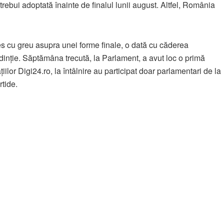
trebui adoptată înainte de finalul lunii august. Altfel, România
les cu greu asupra unei forme finale, o dată cu căderea
dinție. Săptămâna trecută, la Parlament, a avut loc o primă
țiilor Digi24.ro, la întâlnire au participat doar parlamentari de la
tide.