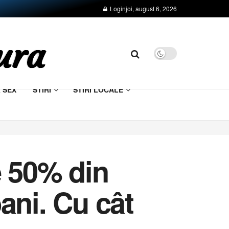
Login
joi, august 6, 2026
& SEX
STIRI
STIRI LOCALE
e 50% din
ani. Cu cât