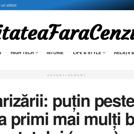
 un articol
Ă
HIGH TECH
ISTORIE
LIFE & STYLE
RELAŢII 
ADVERTISEMENT
rizării: puțin pest
a primi mai mulți b