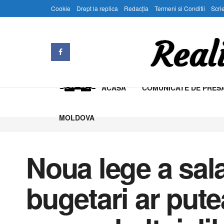
Cookie
Drept la replica
Redacția
Termeni si Conditii
Scrie
ACASA
COMUNICATE DE PRES
MOLDOVA
Noua lege a sala
bugetari ar pute