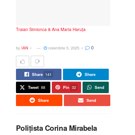
Traian Simionca & Ana Maria Haruța
0
by
IAN
noiembrie 5, 2025
Share
141
Share
Tweet
88
Pin
32
Send
Share
Send
Polițista Corina Mirabela