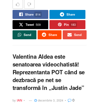
Share
814
Share
Tweet
509
Pin
183
Send
Share
Send
Valentina Aldea este
senatoarea videochatistă!
Reprezentanta POT când se
dezbracă pe net se
transformă în „Justin Jade”
0
by
IAN
decembrie 3, 2024