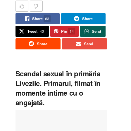
Share
63
Share
Tweet
40
Pin
14
Send
Share
Send
Scandal sexual în primăria
Livezile. Primarul, filmat în
momente intime cu o
angajată.