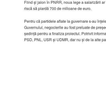
Fiind și jalon în PNRR, noua lege a salarizării ar 
riscă să piardă 700 de milioane de euro.
Pentru că partidele aflate la guvernare s-au înțe
Guvernului, negocierile au fost preluate de preșe
ședință pentru a finaliza proiectul. Potrivit informa
PSD, PNL, USR și UDMR, dar nu și de la alte par