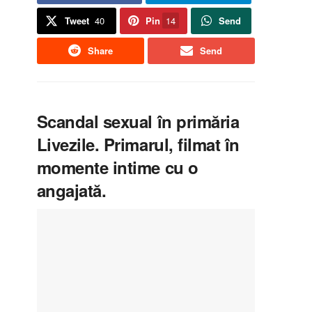
Tweet
40
Pin
14
Send
Share
Send
Scandal sexual în primăria
Livezile. Primarul, filmat în
momente intime cu o
angajată.