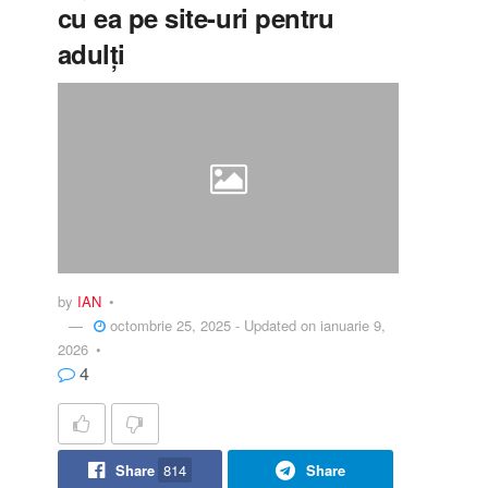
cu ea pe site-uri pentru
adulți
by
IAN
octombrie 25, 2025 - Updated on ianuarie 9,
2026
4
Share
814
Share