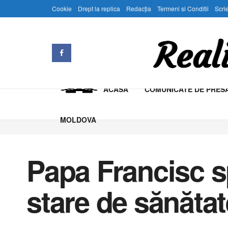
Cookie
Drept la replica
Redacția
Termeni si Conditii
Scrie
ACASA
COMUNICATE DE PRES
MOLDOVA
Papa Francisc s
stare de sănătat