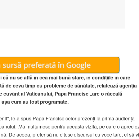
 că nu se află în cea mai bună stare, în condiţiile în care
uptă de ceva timp cu probleme de sănătate, relatează agenţia
de cuvânt al Vaticanului, Papa Francisc „are o răceală
e, așa cum au fost programate.
enit”, le-a spus Papa Francisc celor prezenţi la prima audienţă
canului. „Vă mulţumesc pentru această vizită, pe care o aprecie
ună. De aceea, prefer să nu citesc discursul cu voce tare, ci să vi