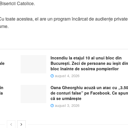
Bisericii Catolice.
Cu toate acestea, el are un program încărcat de audienţe private
lume.
Incendiu la etajul 10 al unui bloc din
ale
București. Zeci de persoane au ieșit di
bloc înainte de sosirea pompierilor
august 4, 2026
în
Oana Gheorghiu acuză un atac cu „3.5
la
de conturi false” pe Facebook. Ce spu
că se urmărește
august 3, 2026