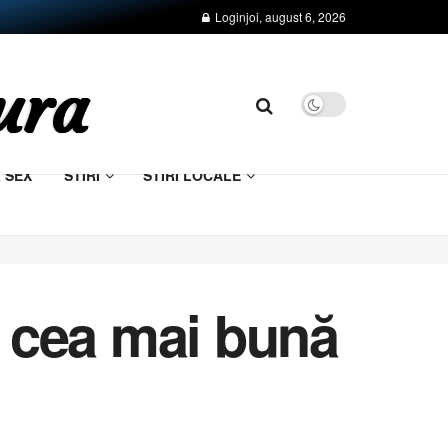
Login
joi, august 6, 2026
& SEX
STIRI
STIRI LOCALE
n cea mai bună