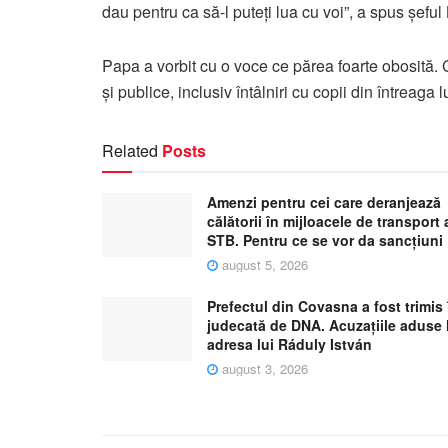
dau pentru ca să-l puteţi lua cu voi”, a spus şeful 
Papa a vorbit cu o voce ce părea foarte obosită. 
şi publice, inclusiv întâlniri cu copii din întreaga 
Related
Posts
Amenzi pentru cei care deranjează
călătorii în mijloacele de transport 
STB. Pentru ce se vor da sancțiuni
august 5, 2026
Prefectul din Covasna a fost trimis 
judecată de DNA. Acuzațiile aduse 
adresa lui Ráduly István
august 3, 2026