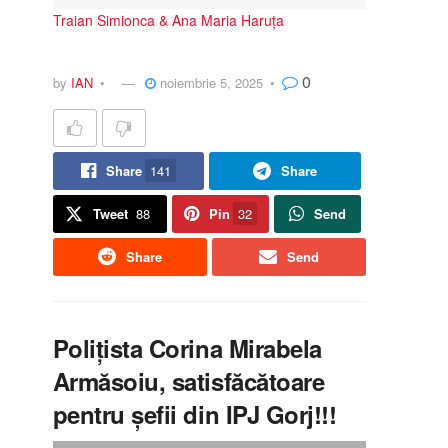
Traian Simionca & Ana Maria Haruța
0
by
IAN
noiembrie 5, 2025
Share
141
Share
Tweet
88
Pin
32
Send
Share
Send
Polițista Corina Mirabela
Armăsoiu, satisfăcătoare
pentru șefii din IPJ Gorj!!!