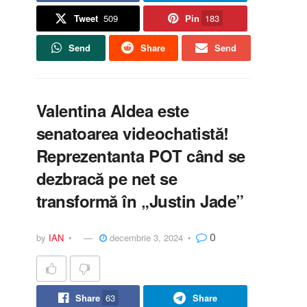
Tweet
509
Pin
183
Send
Share
Send
Valentina Aldea este
senatoarea videochatistă!
Reprezentanta POT când se
dezbracă pe net se
transformă în „Justin Jade”
0
by
IAN
decembrie 3, 2024
Share
63
Share