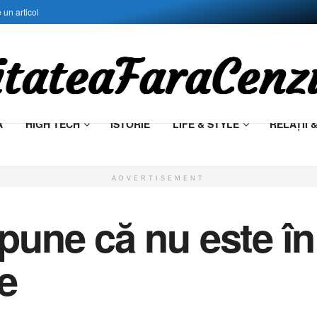
 un articol
Ă
HIGH TECH
ISTORIE
LIFE & STYLE
RELAŢII 
ADVERTISEMENT
pune că nu este î
e