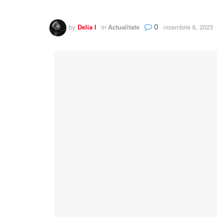
0
by
Delia I
in
Actualitate
noiembrie 6, 2023