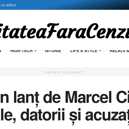
 un articol
Ă
HIGH TECH
ISTORIE
LIFE & STYLE
RELAŢII 
ADVERTISEMENT
n lanț de Marcel C
le, datorii și acuz