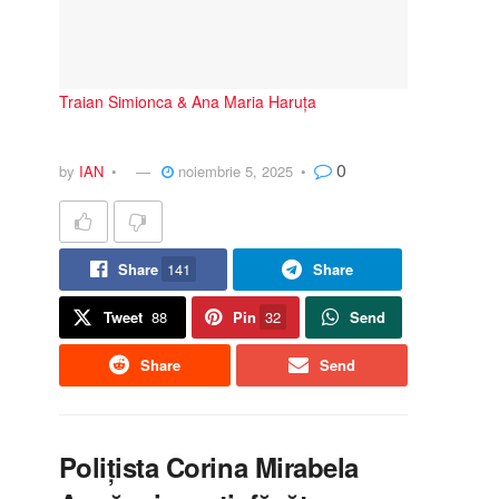
Traian Simionca & Ana Maria Haruța
0
by
IAN
noiembrie 5, 2025
Share
141
Share
Tweet
88
Pin
32
Send
Share
Send
Polițista Corina Mirabela