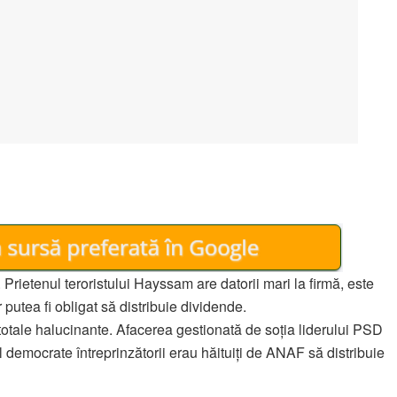
Prietenul teroristului Hayssam are datorii mari la firmă, este
 putea fi obligat să distribuie dividende.
 totale halucinante. Afacerea gestionată de soția liderului PSD
ial democrate întreprinzătorii erau hăituiți de ANAF să distribuie