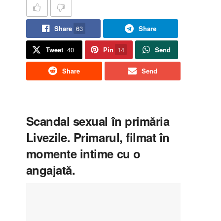
Share
63
Share
Tweet
40
Pin
14
Send
Share
Send
Scandal sexual în primăria
Livezile. Primarul, filmat în
momente intime cu o
angajată.