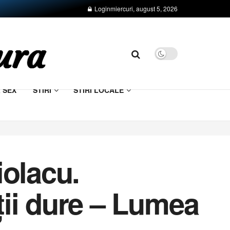
Login
miercuri, august 5, 2026
& SEX
STIRI
STIRI LOCALE
iolacu.
ații dure – Lumea