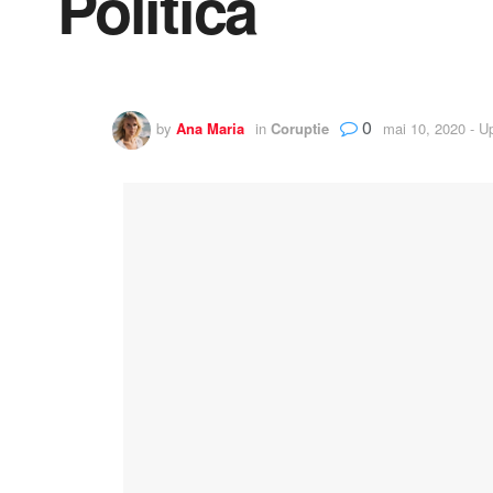
Politică
0
by
Ana Maria
in
Coruptie
mai 10, 2020 - U