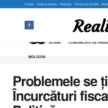
Cookie
Drept la replica
Redacția
Termeni si Conditii
Scrie
ACASA
COMUNICATE DE PRES
MOLDOVA
Problemele se ți
Încurcături fisca