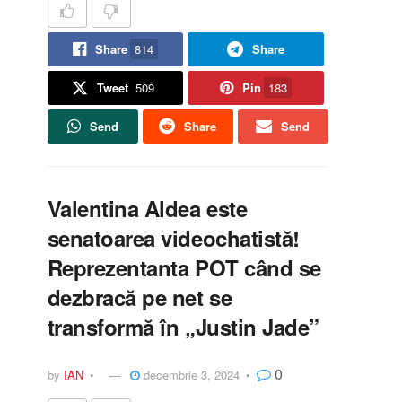
Share
814
Share
Tweet
509
Pin
183
Send
Share
Send
Valentina Aldea este
senatoarea videochatistă!
Reprezentanta POT când se
dezbracă pe net se
transformă în „Justin Jade”
0
by
IAN
decembrie 3, 2024