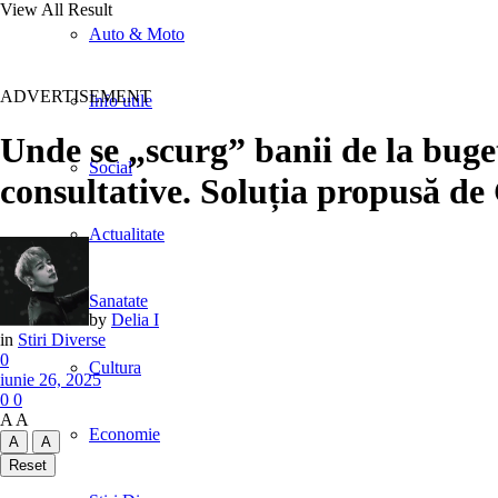
View All Result
Auto & Moto
ADVERTISEMENT
Info utile
Unde se „scurg” banii de la buget.
Social
consultative. Soluția propusă d
Actualitate
Sanatate
by
Delia I
in
Stiri Diverse
0
Cultura
iunie 26, 2025
0
0
A
A
Economie
A
A
Reset