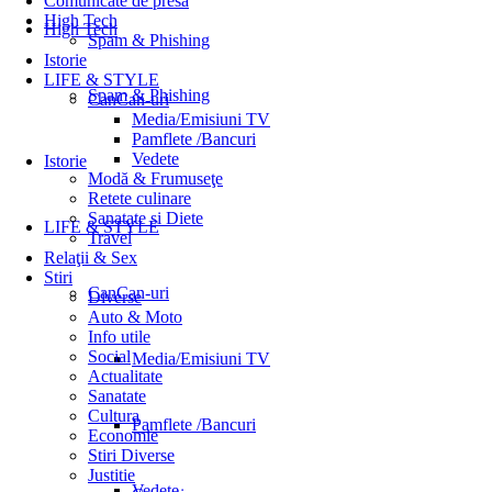
Comunicate de presă
High Tech
High Tech
Spam & Phishing
Istorie
LIFE & STYLE
Spam & Phishing
CanCan-uri
Media/Emisiuni TV
Pamflete /Bancuri
Vedete
Istorie
Modă & Frumuseţe
Retete culinare
Sanatate si Diete
LIFE & STYLE
Travel
Relaţii & Sex
Stiri
CanCan-uri
Diverse
Auto & Moto
Info utile
Social
Media/Emisiuni TV
Actualitate
Sanatate
Cultura
Pamflete /Bancuri
Economie
Stiri Diverse
Justitie
Vedete