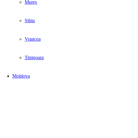
Mures
Sibiu
Vrancea
Timişoara
Moldova