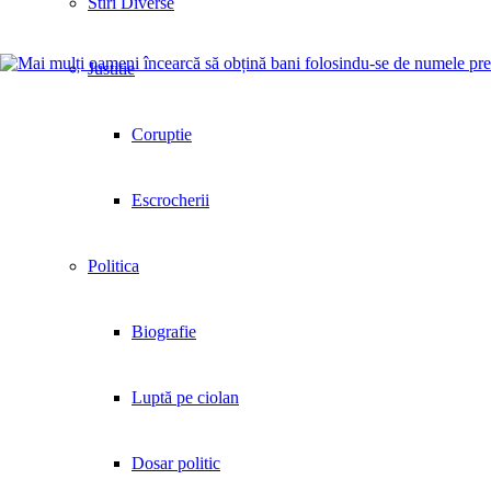
Stiri Diverse
Justitie
Coruptie
Escrocherii
Politica
Biografie
Luptă pe ciolan
Dosar politic