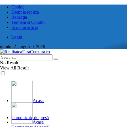
Cookie
Drept la replica
Redacția
Termeni si Conditii
Scrie un articol
Login
duminică, august 9, 2026
No Result
View All Result
Acasa
Comunicate de presă
Acasa