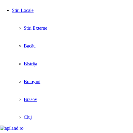
Stiri Locale
Stiri Externe
Bacău
Bistrița
Botoșani
Brașov
Cluj